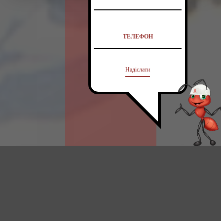
Надіслати
Ваше повідомлення
3 Кімнатні
було відправлено